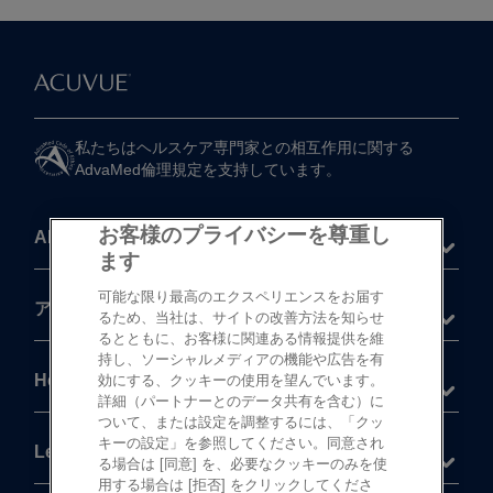
私たちは​ヘルスケア専門家との​相互作用に​関する​
AdvaMed倫理規定を​支持しています。
お客様のプライバシーを尊重し
About
ます
可能な限り最高のエクスペリエンスをお届す
®
アキュビュー
製品
るため、当社は、サイトの改善方法を知らせ
るとともに、お客様に関連ある情報提供を維
持し、ソーシャルメディアの機能や広告を有
Help
効にする、クッキーの使用を望んでいます。
詳細（パートナーとのデータ共有を含む）に
ついて、または設定を調整するには、「クッ
キーの設定」を参照してください。同意され
Legal
る場合は [同意] を、必要なクッキーのみを使
用する場合は [拒否] をクリックしてくださ