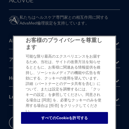
私たちは​ヘルスケア専門家との​相互作用に​関する​
AdvaMed倫理規定を​支持しています。
お客様のプライバシーを尊重し
About
ます
可能な限り最高のエクスペリエンスをお届す
®
アキュビュー
製品
るため、当社は、サイトの改善方法を知らせ
るとともに、お客様に関連ある情報提供を維
持し、ソーシャルメディアの機能や広告を有
Help
効にする、クッキーの使用を望んでいます。
詳細（パートナーとのデータ共有を含む）に
ついて、または設定を調整するには、「クッ
キーの設定」を参照してください。同意され
Legal
る場合は [同意] を、必要なクッキーのみを使
用する場合は [拒否] をクリックしてくださ
い。
すべてのCookieを許可する
重要な​安全情報
Cookie 設定