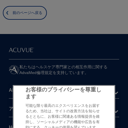
前のページへ戻る
私たちは​ヘルスケア専門家との​相互作用に​関する​
AdvaMed倫理規定を​支持しています。
お客様のプライバシーを尊重し
About
ます
可能な限り最高のエクスペリエンスをお届す
®
アキュビュー
製品
るため、当社は、サイトの改善方法を知らせ
るとともに、お客様に関連ある情報提供を維
持し、ソーシャルメディアの機能や広告を有
Help
効にする、クッキーの使用を望んでいます。