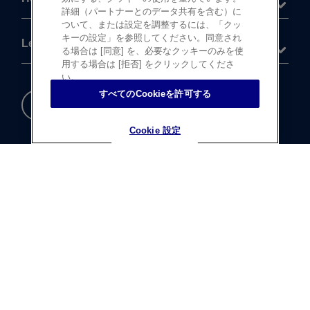
詳細（パートナーとのデータ共有を含む）に
ついて、または設定を調整するには、「クッ
キーの設定」を参照してください。同意され
Legal
る場合は [同意] を、必要なクッキーのみを使
用する場合は [拒否] をクリックしてくださ
い。
すべてのCookieを許可する
重要な​安全情報
Cookie 設定
Cookie 設定
®
©
登録商標
Johnson & Johnson K.K. 1997-2026
この​サイトならびに​サイト内の​コンテンツは、​
ジョンソン・ エンド・ ジョンソン株式会社 ビジョンケア
カンパニーに​よって、​日本国内向けに​制作・ ​
運営されています。
テキストデータならびに​画像データの​無断転載は​お断り​
いたします。