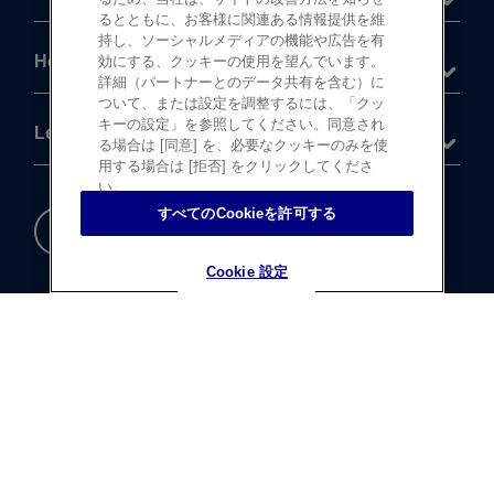
るとともに、お客様に関連ある情報提供を維
持し、ソーシャルメディアの機能や広告を有
Help
効にする、クッキーの使用を望んでいます。
詳細（パートナーとのデータ共有を含む）に
ついて、または設定を調整するには、「クッ
キーの設定」を参照してください。同意され
Legal
る場合は [同意] を、必要なクッキーのみを使
用する場合は [拒否] をクリックしてくださ
い。
すべてのCookieを許可する
重要な​安全情報
Cookie 設定
Cookie 設定
®
©
登録商標
Johnson & Johnson K.K. 1997-2026
この​サイトならびに​サイト内の​コンテンツは、​
ジョンソン・ エンド・ ジョンソン株式会社 ビジョンケア
カンパニーに​よって、​日本国内向けに​制作・ ​
運営されています。