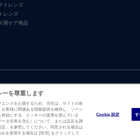
クトレンズ
トレンズ
ズ用ケア用品
シーを尊重します
リエンスをお届するため、当社は、サイトの改
、お客様に関連ある情報提供を維持し、ソーシ
Cookie 設定
す
を有効にする、クッキーの使用を望んでいま
・ エンド・ ジョンソン株式会社 ビジョンケア カンパニーに​よって、​日
データ共有を含む）について、または設定を調
たします。
設定」を参照してください。同意される場合は
のみを使用する場合は [拒否] をクリックして