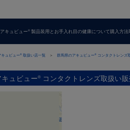
®
ズ
アキュビュー
製品
装用とお手入れ
目の​健康に​ついて
購入方​法
アキュビュー
取扱い店一覧
＞
群馬県のアキュビュー
コンタクトレンズ
®
®
アキュビュー
コンタクトレンズ取扱い販
®