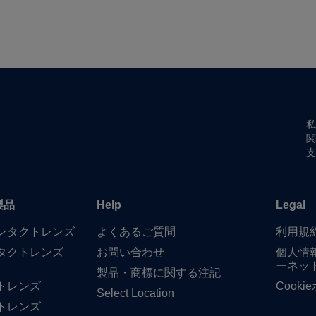
私
関
支
製品
Help
Legal
​コンタクトレンズ
よく​ある​ご質問
利用規
タクトレンズ
お問い​合わせ
個人情
ーネッ
製品・商標に​関する​注記
トレンズ
Cook
Select Location
トレンズ