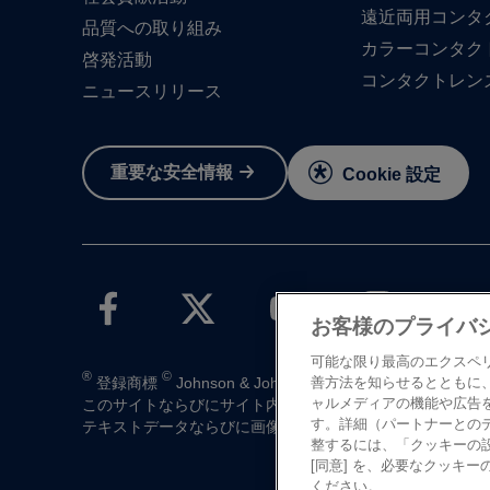
遠近両用コンタ
品質への​取り組み
カラーコンタク
啓発活動
コンタクトレン
ニュースリリース
重要な​安全情報
Cookie 設定
お客様のプライバ
可能な限り最高のエクスペ
®
©
登録商標
Johnson & Johnson K.K. 1997-2026
善方法を知らせるとともに
ャルメディアの機能や広告
この​サイトならびに​サイト内の​コンテンツは、​ジョンソン
す。詳細（パートナーとの
テキストデータならびに​画像データの​無断転載は​お断り​い
整するには、「クッキーの
[同意] を、必要なクッキー
ください。