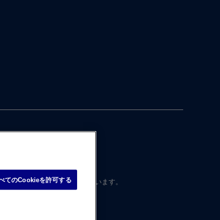
べてのCookieを許可する
本国内向けに​制作・ ​運営されています。