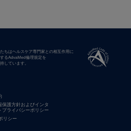
たちは​ヘルスケア専門家との​相互作用に​
する​AdvaMed倫理規定を​
持しています。
約
報保護方針およびインタ
トプライバシーポリシー
ieポリシー