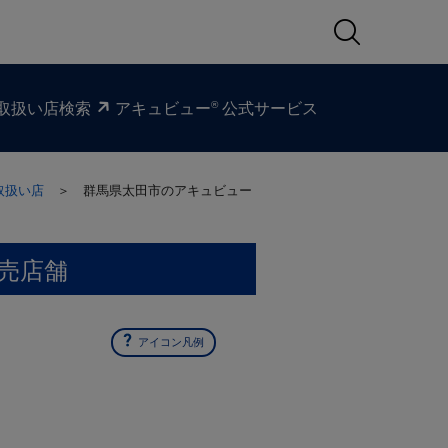
®
取扱い​店検索
アキュビュー
公式サービス
取扱い店
＞ 群馬県太田市の
アキュビュー
売店舗
アイコン凡例