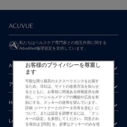
私たちは​ヘルスケア専門家との​相互作用に​関する​
AdvaMed倫理規定を​支持しています。
お客様のプライバシーを尊重し
About
ます
可能な限り最高のエクスペリエンスをお届す
®
アキュビュー
製品
るため、当社は、サイトの改善方法を知らせ
るとともに、お客様に関連ある情報提供を維
持し、ソーシャルメディアの機能や広告を有
Help
効にする、クッキーの使用を望んでいます。
詳細（パートナーとのデータ共有を含む）に
ついて、または設定を調整するには、「クッ
キーの設定」を参照してください。同意され
Legal
る場合は [同意] を、必要なクッキーのみを使