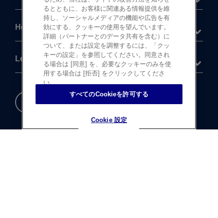
るとともに、お客様に関連ある情報提供を維
持し、ソーシャルメディアの機能や広告を有
Help
効にする、クッキーの使用を望んでいます。
詳細（パートナーとのデータ共有を含む）に
ついて、または設定を調整するには、「クッ
キーの設定」を参照してください。同意され
Legal
る場合は [同意] を、必要なクッキーのみを使
用する場合は [拒否] をクリックしてくださ
い。
すべてのCookieを許可する
重要な​安全情報
Cookie 設定
Cookie 設定
®
©
登録商標
Johnson & Johnson K.K. 1997-2026
この​サイトならびに​サイト内の​コンテンツは、​
ジョンソン・ エンド・ ジョンソン株式会社 ビジョンケア
カンパニーに​よって、​日本国内向けに​制作・ ​
運営されています。