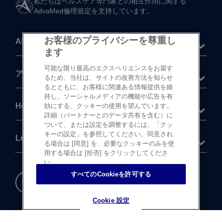
私たちは​ヘルスケア専門家との​相互作用に​関する​
AdvaMed倫理規定を​支持しています。
お客様のプライバシーを尊重し
About
ます
可能な限り最高のエクスペリエンスをお届す
®
アキュビュー
製品
るため、当社は、サイトの改善方法を知らせ
るとともに、お客様に関連ある情報提供を維
持し、ソーシャルメディアの機能や広告を有
Help
効にする、クッキーの使用を望んでいます。
詳細（パートナーとのデータ共有を含む）に
ついて、または設定を調整するには、「クッ
キーの設定」を参照してください。同意され
Legal
る場合は [同意] を、必要なクッキーのみを使
用する場合は [拒否] をクリックしてくださ
い。
すべてのCookieを許可する
重要な​安全情報
Cookie 設定
Cookie 設定