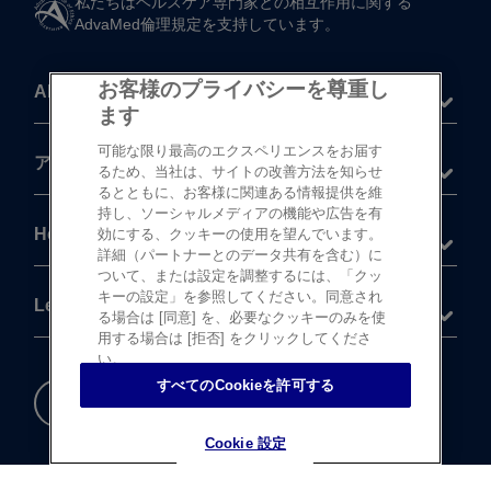
私たちは​ヘルスケア専門家との​相互作用に​関する​
AdvaMed倫理規定を​支持しています。
お客様のプライバシーを尊重し
About
ます
可能な限り最高のエクスペリエンスをお届す
®
アキュビュー
製品
るため、当社は、サイトの改善方法を知らせ
るとともに、お客様に関連ある情報提供を維
持し、ソーシャルメディアの機能や広告を有
Help
効にする、クッキーの使用を望んでいます。
詳細（パートナーとのデータ共有を含む）に
ついて、または設定を調整するには、「クッ
キーの設定」を参照してください。同意され
Legal
る場合は [同意] を、必要なクッキーのみを使
用する場合は [拒否] をクリックしてくださ
い。
すべてのCookieを許可する
重要な​安全情報
Cookie 設定
Cookie 設定