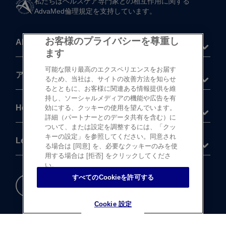
私たちは​ヘルスケア専門家との​相互作用に​関する​
AdvaMed倫理規定を​支持しています。
お客様のプライバシーを尊重し
About
ます
可能な限り最高のエクスペリエンスをお届す
®
アキュビュー
製品
るため、当社は、サイトの改善方法を知らせ
るとともに、お客様に関連ある情報提供を維
持し、ソーシャルメディアの機能や広告を有
Help
効にする、クッキーの使用を望んでいます。
詳細（パートナーとのデータ共有を含む）に
ついて、または設定を調整するには、「クッ
キーの設定」を参照してください。同意され
Legal
る場合は [同意] を、必要なクッキーのみを使
用する場合は [拒否] をクリックしてくださ
い。
すべてのCookieを許可する
重要な​安全情報
Cookie 設定
Cookie 設定