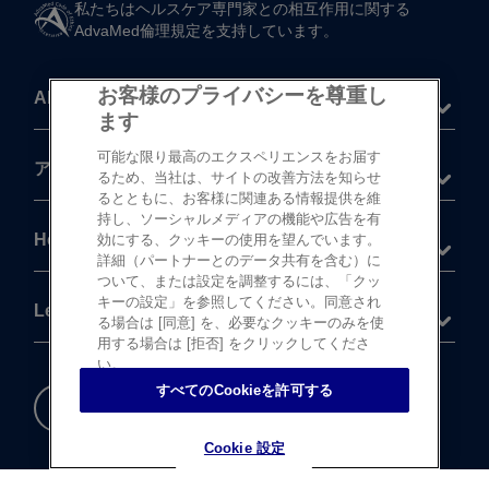
私たちは​ヘルスケア専門家との​相互作用に​関する​
AdvaMed倫理規定を​支持しています。
お客様のプライバシーを尊重し
About
ます
可能な限り最高のエクスペリエンスをお届す
®
アキュビュー
製品
るため、当社は、サイトの改善方法を知らせ
るとともに、お客様に関連ある情報提供を維
持し、ソーシャルメディアの機能や広告を有
Help
効にする、クッキーの使用を望んでいます。
詳細（パートナーとのデータ共有を含む）に
ついて、または設定を調整するには、「クッ
キーの設定」を参照してください。同意され
Legal
る場合は [同意] を、必要なクッキーのみを使
用する場合は [拒否] をクリックしてくださ
い。
すべてのCookieを許可する
重要な​安全情報
Cookie 設定
Cookie 設定