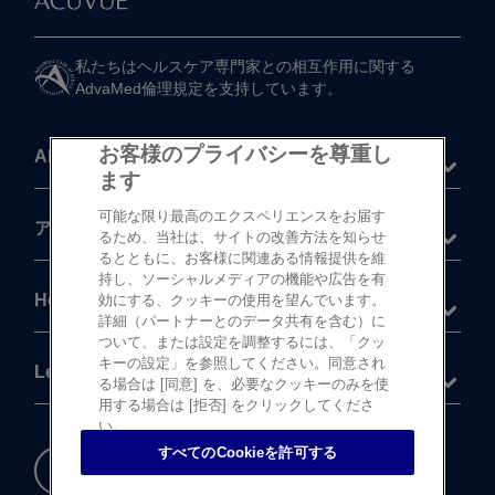
私たちは​ヘルスケア専門家との​相互作用に​関する​
AdvaMed倫理規定を​支持しています。
お客様のプライバシーを尊重し
About
ます
可能な限り最高のエクスペリエンスをお届す
®
アキュビュー
製品
るため、当社は、サイトの改善方法を知らせ
るとともに、お客様に関連ある情報提供を維
持し、ソーシャルメディアの機能や広告を有
Help
効にする、クッキーの使用を望んでいます。
詳細（パートナーとのデータ共有を含む）に
ついて、または設定を調整するには、「クッ
キーの設定」を参照してください。同意され
Legal
る場合は [同意] を、必要なクッキーのみを使
用する場合は [拒否] をクリックしてくださ
い。
すべてのCookieを許可する
重要な​安全情報
Cookie 設定