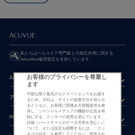
私たちは​ヘルスケア専門家との​相互作用に​関する​
AdvaMed倫理規定を​支持しています。
お客様のプライバシーを尊重し
About
ます
可能な限り最高のエクスペリエンスをお届す
®
アキュビュー
製品
るため、当社は、サイトの改善方法を知らせ
るとともに、お客様に関連ある情報提供を維
持し、ソーシャルメディアの機能や広告を有
Help
効にする、クッキーの使用を望んでいます。
詳細（パートナーとのデータ共有を含む）に
ついて、または設定を調整するには、「クッ
キーの設定」を参照してください。同意され