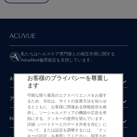
私たちは​ヘルスケア専門家との​相互作用に​関する​
AdvaMed倫理規定を​支持しています。
お客様のプライバシーを尊重し
About
ます
可能な限り最高のエクスペリエンスをお届す
®
アキュビュー
製品
るため、当社は、サイトの改善方法を知らせ
るとともに、お客様に関連ある情報提供を維
持し、ソーシャルメディアの機能や広告を有
Help
効にする、クッキーの使用を望んでいます。
詳細（パートナーとのデータ共有を含む）に
ついて、または設定を調整するには、「クッ
キーの設定」を参照してください。同意され