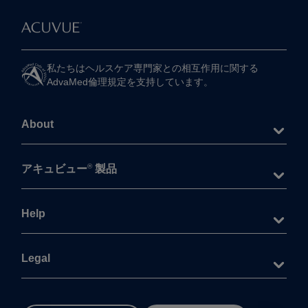
私たちは​ヘルスケア専門家との​相互作用に​関する​
AdvaMed倫理規定を​支持しています。
About
®
アキュビュー
製品
Help
Legal