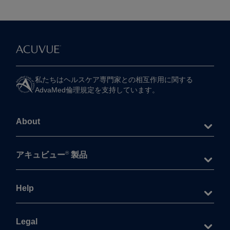
私たちは​ヘルスケア専門家との​相互作用に​関する​
AdvaMed倫理規定を​支持しています。
About
®
アキュビュー
製品
Help
Legal