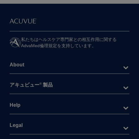
私たちは​ヘルスケア専門家との​相互作用に​関する​
AdvaMed倫理規定を​支持しています。
About
®
アキュビュー
製品
Help
Legal