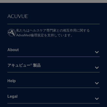
私たちは​ヘルスケア専門家との​相互作用に​関する​
AdvaMed倫理規定を​支持しています。
About
®
アキュビュー
製品
Help
Legal