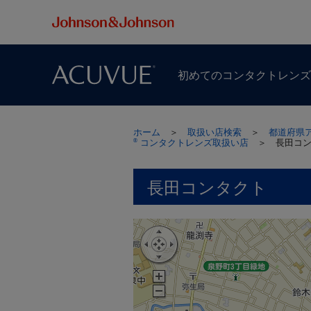
初めての​コンタクトレン
ホーム
＞
取扱い店検索
＞
都道府県
コンタクトレンズ取扱い店
＞
長田コ
®
長田コンタクト