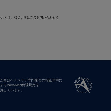
いことは、取扱い店に直接お問い合わせく
たちは​ヘルスケア専門家との​相互作用に​
する​AdvaMed倫理規定を​
持しています。