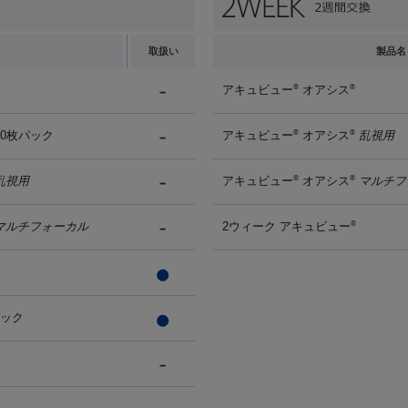
取扱い
製品名
アキュビュー
オアシス
®
®
90枚パック
アキュビュー
オアシス
乱視用
®
®
乱視用
アキュビュー
オアシス
マルチフ
®
®
マルチフォーカル
2ウィーク アキュビュー
®
パック