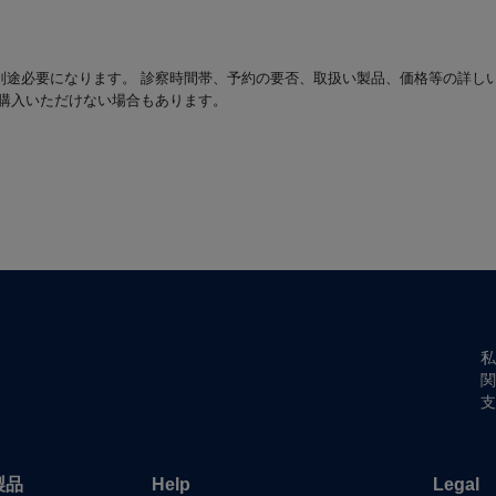
別途必要になります。 診察時間帯、予約の要否、取扱い製品、価格等の詳し
は購入いただけない場合もあります。
私
関
支
製品
Help
Legal