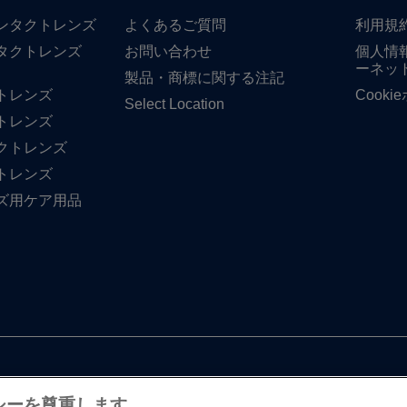
​コンタクトレンズ
よく​ある​ご質問
利用規
タクトレンズ
お問い​合わせ
個人情
ーネッ
製品・商標に​関する​注記
トレンズ
Cook
Select Location
トレンズ
クトレンズ
トレンズ
ズ用ケア用品
シーを尊重します