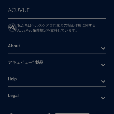
私たちは​ヘルスケア専門家との​相互作用に​関する​
AdvaMed倫理規定を​支持しています。
About
®
アキュビュー
製品
Help
Legal