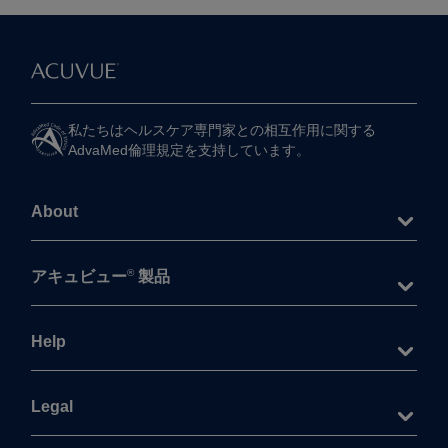
私たちは​ヘルスケア専門家との​相互作用に​関する​
AdvaMed倫理規定を​支持しています。
About
®
アキュビュー
製品
Help
Legal