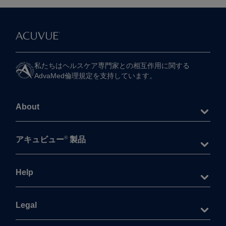
私たちは​ヘルスケア専門家との​相互作用に​関する​
AdvaMed倫理規定を​支持しています。
About
®
アキュビュー
製品
Help
Legal