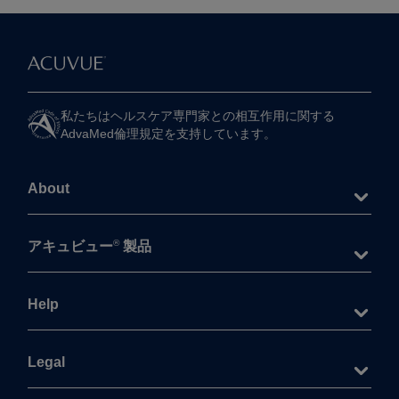
私たちは​ヘルスケア専門家との​相互作用に​関する​
AdvaMed倫理規定を​支持しています。
About
®
アキュビュー
製品
Help
Legal