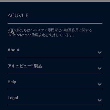
私たちは​ヘルスケア専門家との​相互作用に​関する​
AdvaMed倫理規定を​支持しています。
About
®
アキュビュー
製品
Help
Legal