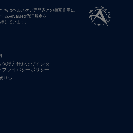
たちは​ヘルスケア専門家との​相互作用に​
する​AdvaMed倫理規定を​
持しています。
約
報保護方針およびインタ
トプライバシーポリシー
ieポリシー