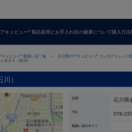
®
ズ
アキュビュー
製品
装用とお手入れ
目の​健康に​ついて
購入方​法
アキュビュー
取扱い店一覧
＞
石川県のアキュビュー
コンタクトレンズ
®
®
コンタクト（石川）
石川）
住所
石川県
TEL
076-23
取扱い店のサイト