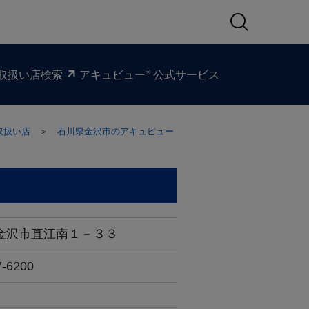
®
取扱い​店検索
アキュビュー
公式サービス
取扱い店
＞
石川県金沢市のアキュビュー
金沢市直江南１－３３
7-6200