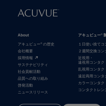
®
About
アキュビュー
®
アキュビュー
の歴史
１日​使い捨て​
会社概要
２週間交換コン
採用情報
近視用・
遠視用コンタク
サステナビリティ
乱視用コンタク
社会貢献活動
遠近両用コンタ
品質への​取り組み
カラーコンタク
啓発活動
コンタクトレン
ニュースリリース