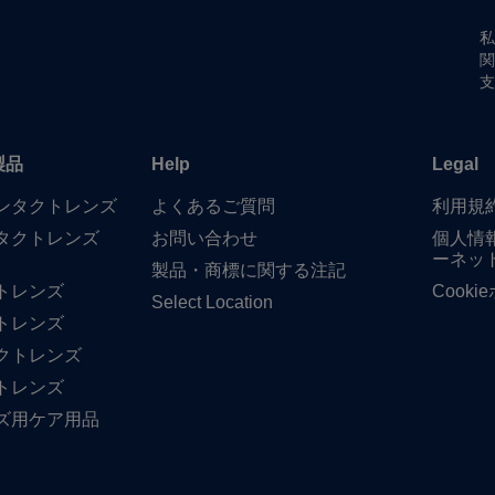
私
関
支
製品
Help
Legal
​コンタクトレンズ
よく​ある​ご質問
利用規
タクトレンズ
お問い​合わせ
個人情
ーネッ
製品・商標に​関する​注記
トレンズ
Cook
Select Location
トレンズ
クトレンズ
トレンズ
ズ用ケア用品