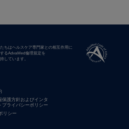
たちは​ヘルスケア専門家との​相互作用に​
する​AdvaMed倫理規定を​
持しています。
約
報保護方針およびインタ
トプライバシーポリシー
ieポリシー