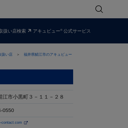
®
取扱い​店検索
アキュビュー
公式サービス
取扱い店
＞
福井県鯖江市のアキュビュー
鯖江市小黒町３－１１－２８
4-0550
iro-contact.com