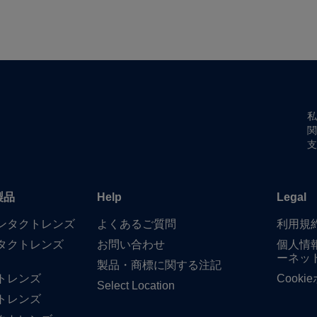
私
関
支
製品
Help
Legal
​コンタクトレンズ
よく​ある​ご質問
利用規
タクトレンズ
お問い​合わせ
個人情
ーネッ
製品・商標に​関する​注記
トレンズ
Cook
Select Location
トレンズ