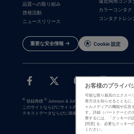
遠近両用コンタ
品質への​取り組み
カラーコンタク
啓発活動
コンタクトレン
ニュースリリース
重要な​安全情報
Cookie 設定
お客様のプライバ
可能な限り最高のエクスペ
®
©
登録商標
Johnson & Johnson K.K. 1997-2026
善方法を知らせるとともに
ャルメディアの機能や広告
この​サイトならびに​サイト内の​コンテンツは、​ジョンソン
す。詳細（パートナーとの
テキストデータならびに​画像データの​無断転載は​お断り​い
整するには、「クッキーの
[同意] を、必要なクッキー
ください。