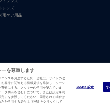
クトレンズ
トレンズ
ズ用ケア用品
シーを尊重します
リエンスをお届するため、当社は、サイトの改
、お客様に関連ある情報提供を維持し、ソーシ
Cookie 設定
す
を有効にする、クッキーの使用を望んでいま
・ エンド・ ジョンソン株式会社 ビジョンケア カンパニーに​よって、​日
データ共有を含む）について、または設定を調
たします。
設定」を参照してください。同意される場合は
のみを使用する場合は [拒否] をクリックして