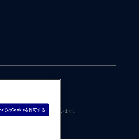
べてのCookieを許可する
本国内向けに​制作・ ​運営されています。