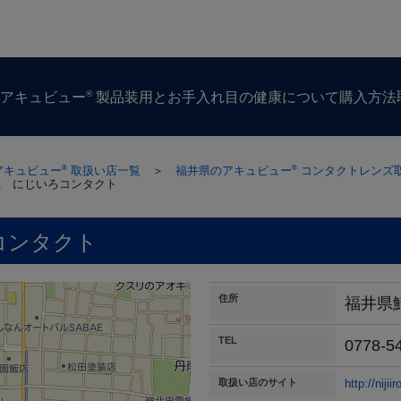
®
ズ
アキュビュー
製品
装用とお手入れ
目の​健康に​ついて
購入方​法
アキュビュー
取扱い店一覧
＞
福井県のアキュビュー
コンタクトレンズ
®
®
社 にじいろコンタクト
コンタクト
住所
福井県
TEL
0778-5
取扱い店のサイト
http://niji