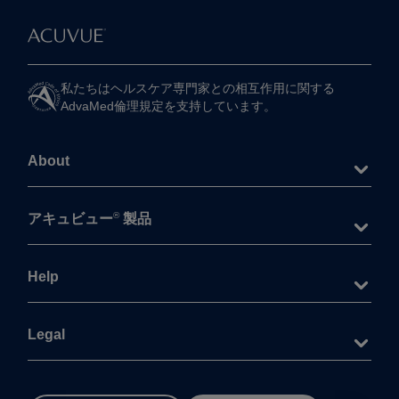
私たちは​ヘルスケア専門家との​相互作用に​関する​
AdvaMed倫理規定を​支持しています。
About
®
アキュビュー
製品
Help
Legal