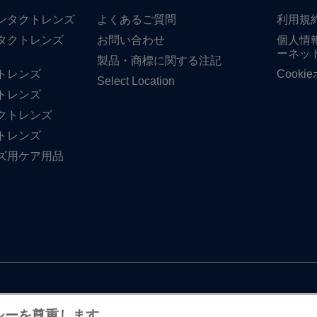
​コンタクトレンズ
よく​ある​ご質問
利用規
タクトレンズ
お問い​合わせ
個人情
ーネッ
製品・商標に​関する​注記
トレンズ
Cook
Select Location
トレンズ
クトレンズ
トレンズ
ズ用ケア用品
シーを尊重します