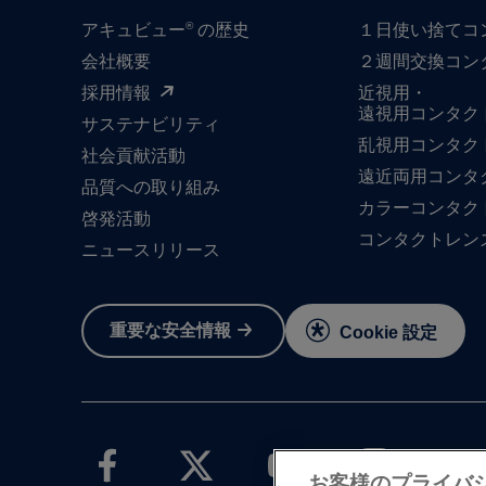
®
アキュビュー
の歴史
１日​使い捨て​
会社概要
２週間交換コン
採用情報
近視用・
遠視用コンタク
サステナビリティ
乱視用コンタク
社会貢献活動
遠近両用コンタ
品質への​取り組み
カラーコンタク
啓発活動
コンタクトレン
ニュースリリース
重要な​安全情報
Cookie 設定
お客様のプライバ