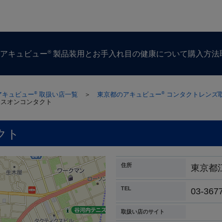
®
ズ
アキュビュー
製品
装用とお手入れ
目の​健康に​ついて
購入方​法
アキュビュー
取扱い店一覧
＞
東京都のアキュビュー
コンタクトレンズ
®
®
イスオンコンタクト
クト
住所
東京都
TEL
03-367
取扱い店のサイト