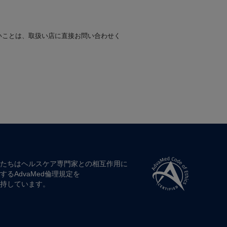
いことは、取扱い店に直接お問い合わせく
たちは​ヘルスケア専門家との​相互作用に​
する​AdvaMed倫理規定を​
持しています。