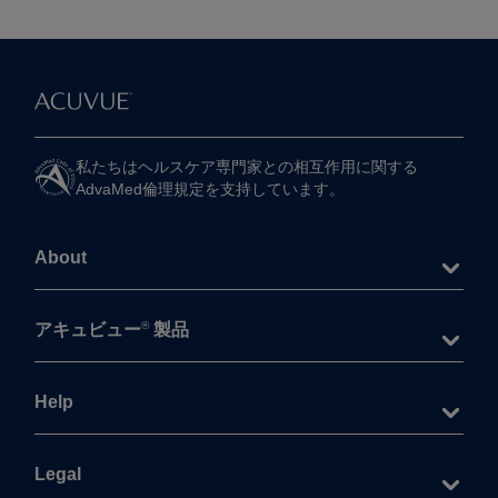
私たちは​ヘルスケア専門家との​相互作用に​関する​
AdvaMed倫理規定を​支持しています。
About
®
アキュビュー
製品
Help
Legal