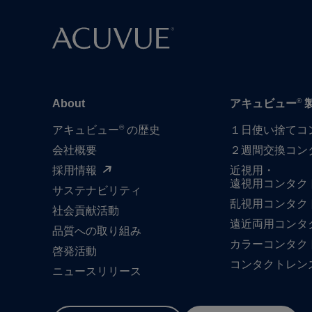
®
About
アキュビュー
®
アキュビュー
の歴史
１日​使い捨て​
会社概要
２週間交換コン
採用情報
近視用・
遠視用コンタク
サステナビリティ
乱視用コンタク
社会貢献活動
遠近両用コンタ
品質への​取り組み
カラーコンタク
啓発活動
コンタクトレン
ニュースリリース