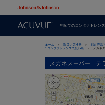
初めての​コンタクトレン
ホーム
＞
取扱い店検索
＞
都道府県
コンタクトレンズ取扱い店
＞
メガネ
®
メガネスーパー テ