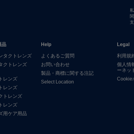
私
関
支
製品
Help
Legal
​コンタクトレンズ
よく​ある​ご質問
利用規
タクトレンズ
お問い​合わせ
個人情
ーネッ
製品・商標に​関する​注記
トレンズ
Cook
Select Location
トレンズ
クトレンズ
トレンズ
ズ用ケア用品