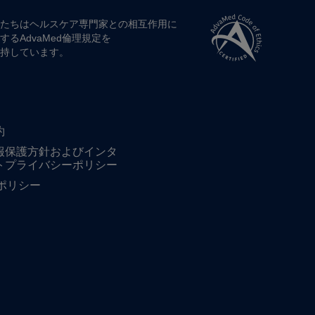
たちは​ヘルスケア専門家との​相互作用に​
する​AdvaMed倫理規定を​
持しています。
約
報保護方針およびインタ
トプライバシーポリシー
ieポリシー