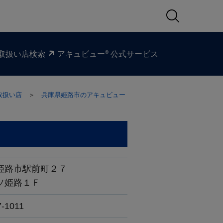
®
取扱い​店検索
アキュビュー
公式サービス
取扱い店
＞
兵庫県姫路市のアキュビュー
姫路市駅前町２７
ソ姫路１Ｆ
7-1011