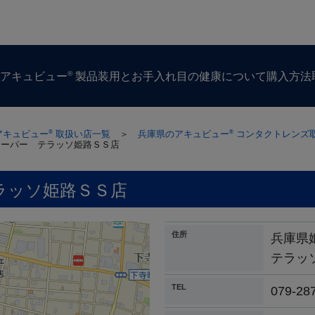
®
ズ
アキュビュー
製品
装用とお手入れ
目の​健康に​ついて
購入方​法
アキュビュー
取扱い店一覧
＞
兵庫県のアキュビュー
コンタクトレンズ
®
®
スーパー テラッソ姫路ＳＳ店
ラッソ姫路ＳＳ店
住所
兵庫県
テラッ
TEL
079-28