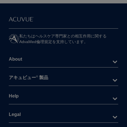
私たちは​ヘルスケア専門家との​相互作用に​関する​
AdvaMed倫理規定を​支持しています。
About
®
アキュビュー
製品
Help
Legal