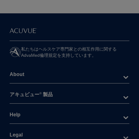
私たちは​ヘルスケア専門家との​相互作用に​関する​
AdvaMed倫理規定を​支持しています。
About
®
アキュビュー
製品
Help
Legal