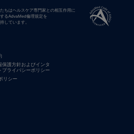
たちは​ヘルスケア専門家との​相互作用に​
する​AdvaMed倫理規定を​
持しています。
約
報保護方針およびインタ
トプライバシーポリシー
ieポリシー