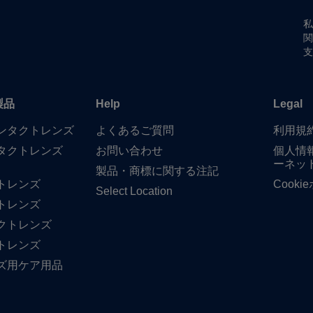
私
関
支
製品
Help
Legal
​コンタクトレンズ
よく​ある​ご質問
利用規
タクトレンズ
お問い​合わせ
個人情
ーネッ
製品・商標に​関する​注記
トレンズ
Cook
Select Location
トレンズ
クトレンズ
トレンズ
ズ用ケア用品