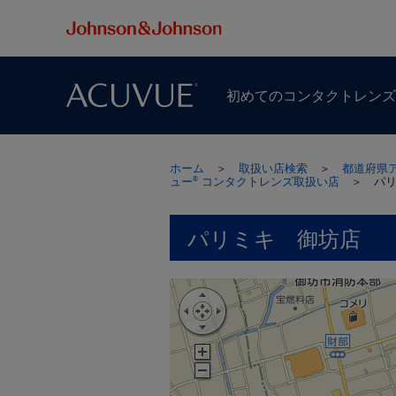
初めての​コンタクトレン
ホーム
＞
取扱い店検索
＞
都道府県
ュー
コンタクトレンズ取扱い店
＞
パ
®
パリミキ 御坊店