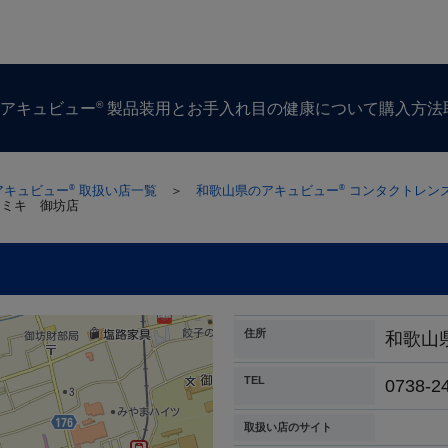
®
ズ
アキュビュー
製品
装用とお手入れ
目の​健康に​ついて
購入方​法
アキュビュー
取扱い店一覧
＞
和歌山県のアキュビュー
コンタクトレン
®
®
リミキ 御坊店
住所
和歌山
TEL
0738-2
取扱い店のサイト