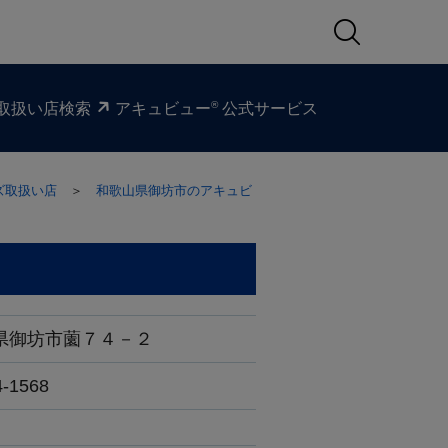
®
取扱い​店検索
アキュビュー
公式サービス
ズ取扱い店
＞
和歌山県御坊市のアキュビ
県御坊市薗７４－２
4-1568