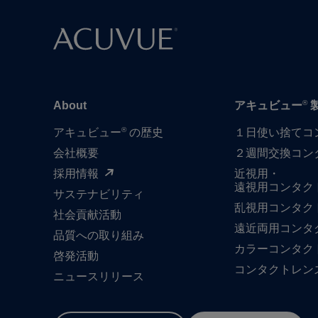
®
About
アキュビュー
®
アキュビュー
の歴史
１日​使い捨て​
会社概要
２週間交換コン
採用情報
近視用・
遠視用コンタク
サステナビリティ
乱視用コンタク
社会貢献活動
遠近両用コンタ
品質への​取り組み
カラーコンタク
啓発活動
コンタクトレン
ニュースリリース