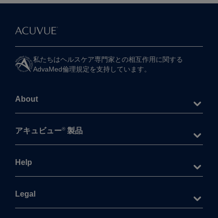
私たちは​ヘルスケア専門家との​相互作用に​関する​
AdvaMed倫理規定を​支持しています。
About
®
アキュビュー
製品
Help
Legal