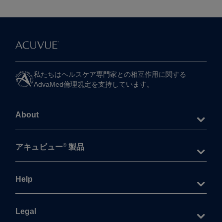
私たちは​ヘルスケア専門家との​相互作用に​関する​
AdvaMed倫理規定を​支持しています。
About
®
アキュビュー
製品
Help
Legal