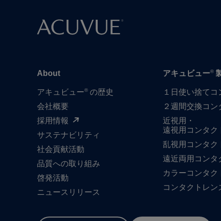
®
About
アキュビュー
®
アキュビュー
の歴史
１日​使い捨て​
会社概要
２週間交換コン
採用情報
近視用・
遠視用コンタク
サステナビリティ
乱視用コンタク
社会貢献活動
遠近両用コンタ
品質への​取り組み
カラーコンタク
啓発活動
コンタクトレン
ニュースリリース