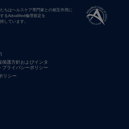
たちは​ヘルスケア専門家との​相互作用に​
する​AdvaMed倫理規定を​
持しています。
約
報保護方針およびインタ
トプライバシーポリシー
ieポリシー