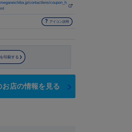
.meganeichiba.jp/contactlens/coupon_h
tml
アイコン説明
を印刷する
のお店の情報を見る