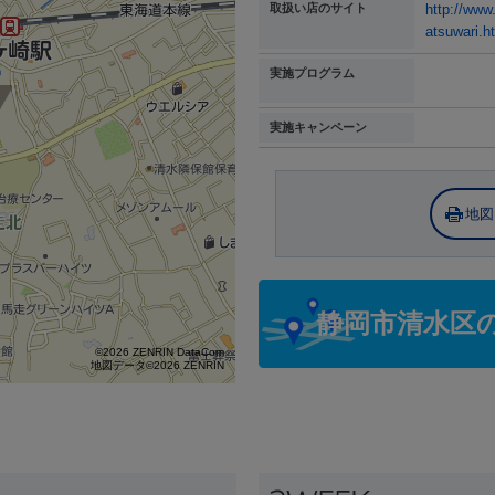
取扱い店のサイト
http://www
atsuwari.h
実施プログラム
実施キャンペーン
地図
静岡市清水区
©2026 ZENRIN DataCom
地図データ©2026 ZENRIN