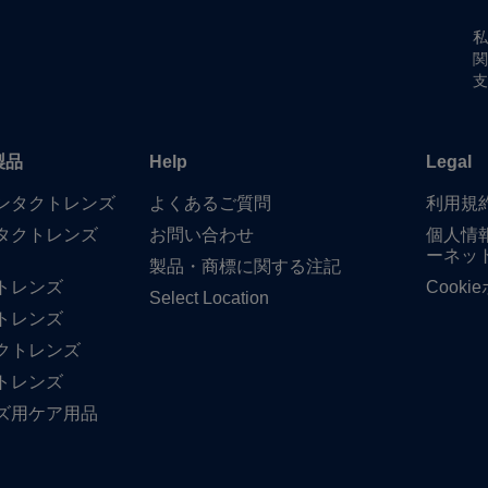
私
関
支
製品
Help
Legal
​コンタクトレンズ
よく​ある​ご質問
利用規
タクトレンズ
お問い​合わせ
個人情
ーネッ
製品・商標に​関する​注記
トレンズ
Cook
Select Location
トレンズ
クトレンズ
トレンズ
ズ用ケア用品