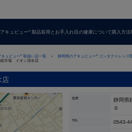
®
ズ
アキュビュー
製品
装用とお手入れ
目の​健康に​ついて
購入方​法
アキュビュー
取扱い店一覧
＞
静岡県のアキュビュー
コンタクトレンズ
®
®
眼鏡市場 イオン清水店
水店
住所
静岡県
６
TEL
0543-4