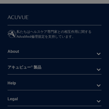
私たちは​ヘルスケア専門家との​相互作用に​関する​
AdvaMed倫理規定を​支持しています。
About
®
アキュビュー
製品
Help
Legal