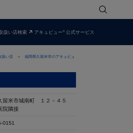
®
取扱い​店検索
アキュビュー
公式サービス
取扱い店
＞
福岡県久留米市のアキュビュ
久留米市城南町 １２－４５
医院隣接
5-0151