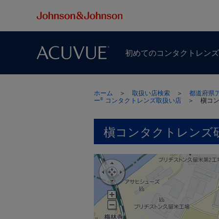
初めての​コンタクトレン
ホーム
＞
取扱い店検索
＞
都道府県
ー
コンタクトレンズ取扱い店
＞
槇コ
®
槇コンタクトレンズ