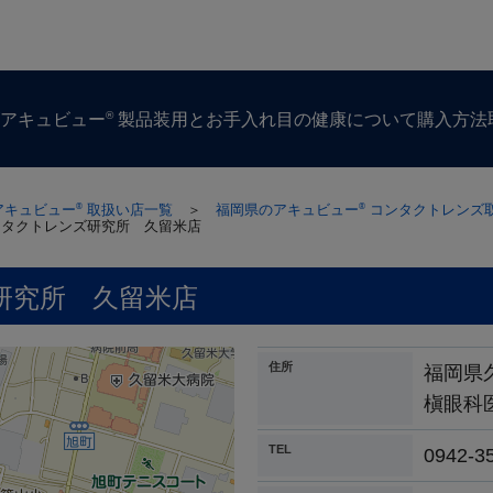
®
ズ
アキュビュー
製品
装用とお手入れ
目の​健康に​ついて
購入方​法
アキュビュー
取扱い店一覧
＞
福岡県のアキュビュー
コンタクトレンズ
®
®
ンタクトレンズ研究所 久留米店
研究所 久留米店
住所
福岡県
槇眼科
TEL
0942-3