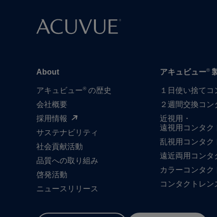
®
About
アキュビュー
®
アキュビュー
の歴史
１日​使い捨て​
会社概要
２週間交換コン
採用情報
近視用・
遠視用コンタク
サステナビリティ
乱視用コンタク
社会貢献活動
遠近両用コンタ
品質への​取り組み
カラーコンタク
啓発活動
コンタクトレン
ニュースリリース