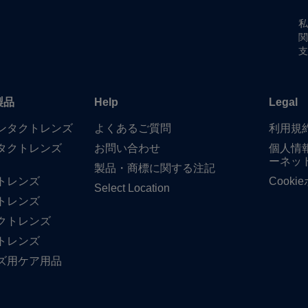
私
関
支
製品
Help
Legal
​コンタクトレンズ
よく​ある​ご質問
利用規
タクトレンズ
お問い​合わせ
個人情
ーネッ
製品・商標に​関する​注記
トレンズ
Cook
Select Location
トレンズ
クトレンズ
トレンズ
ズ用ケア用品