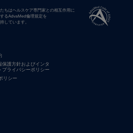
たちは​ヘルスケア専門家との​相互作用に​
する​AdvaMed倫理規定を​
持しています。
約
報保護方針およびインタ
トプライバシーポリシー
ieポリシー