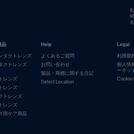
私
関
支
製品
Help
Legal
​コンタクトレンズ
よく​ある​ご質問
利用規
タクトレンズ
お問い​合わせ
個人情
ーネッ
製品・商標に​関する​注記
トレンズ
Cook
Select Location
トレンズ
クトレンズ
トレンズ
ズ用ケア用品