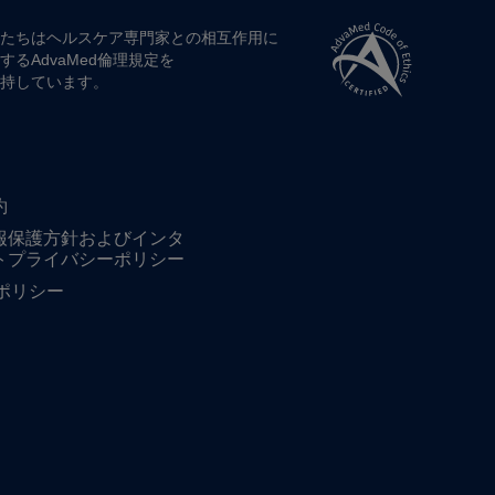
たちは​ヘルスケア専門家との​相互作用に​
する​AdvaMed倫理規定を​
持しています。
約
報保護方針およびインタ
トプライバシーポリシー
ieポリシー