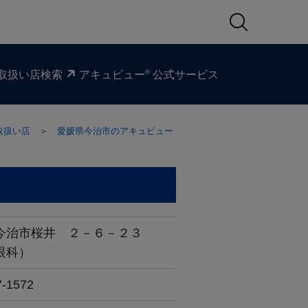
®
取扱い​店検索
アキュビュー
公式サービス
取扱い店
＞
愛媛県今治市のアキュビュー
今治市桜井 ２－６－２３
眼科）
7-1572