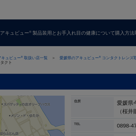
®
ズ
アキュビュー
製品
装用とお手入れ
目の​健康に​ついて
購入方​法
アキュビュー
取扱い店一覧
＞
愛媛県のアキュビュー
コンタクトレンズ
®
®
ンタクト
住所
愛媛県
（桜井
TEL
0898-4