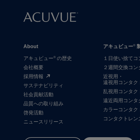
®
About
アキュビュー
®
アキュビュー
の歴史
１日​使い捨て​
会社概要
２週間交換コン
採用情報
近視用・
遠視用コンタク
サステナビリティ
乱視用コンタク
社会貢献活動
遠近両用コンタ
品質への​取り組み
カラーコンタク
啓発活動
コンタクトレン
ニュースリリース