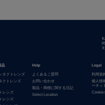
私
関
支
製品
Help
Legal
​コンタクトレンズ
よく​ある​ご質問
利用規
タクトレンズ
お問い​合わせ
個人情
ーネッ
製品・商標に​関する​注記
トレンズ
Cook
Select Location
トレンズ