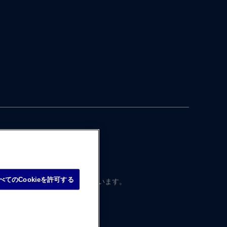
べてのCookieを許可する
本国内向けに​制作・ ​運営されています。