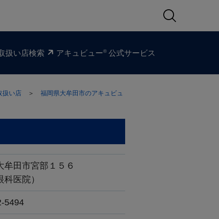
®
取扱い​店検索
アキュビュー
公式サービス
取扱い店
＞
福岡県大牟田市のアキュビュ
大牟田市宮部１５６
眼科医院）
2-5494