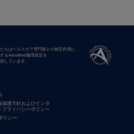
たちは​ヘルスケア専門家との​相互作用に​
する​AdvaMed倫理規定を​
持しています。
約
報保護方針およびインタ
トプライバシーポリシー
ieポリシー