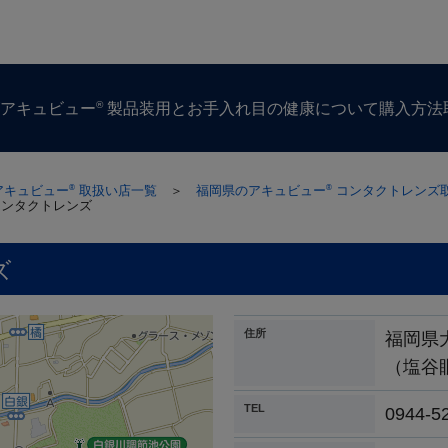
®
ズ
アキュビュー
製品
装用とお手入れ
目の​健康に​ついて
購入方​法
アキュビュー
取扱い店一覧
＞
福岡県のアキュビュー
コンタクトレンズ
®
®
コンタクトレンズ
ズ
住所
福岡県
（塩谷
TEL
0944-5