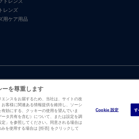
クトレンズ
トレンズ
ズ用ケア用品
シーを尊重します
リエンスをお届するため、当社は、サイトの改
、お客様に関連ある情報提供を維持し、ソーシ
Cookie 設定
す
を有効にする、クッキーの使用を望んでいま
・ エンド・ ジョンソン株式会社 ビジョンケア カンパニーに​よって、​日
データ共有を含む）について、または設定を調
たします。
設定」を参照してください。同意される場合は
のみを使用する場合は [拒否] をクリックして