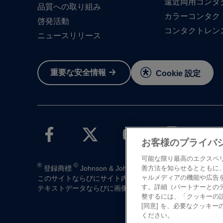
遠近両用コンタ
品質への​取り組み
カラーコンタク
啓発活動
コンタクトレン
ニュースリリース
重要な​安全情報
Cookie 設定
お客様のプライバ
可能な限り最高のエクスペ
®
©
登録商標
Johnson & Johnson K.K. 1997-2026
善方法を知らせるとともに
ャルメディアの機能や広告
この​サイトならびに​サイト内の​コンテンツは、​ジョンソン
す。詳細（パートナーとの
テキストデータならびに​画像データの​無断転載は​お断り​い
整するには、「クッキーの
[同意] を、必要なクッキー
ください。