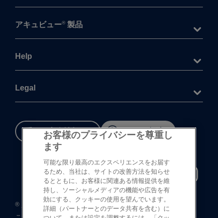
®
アキュビュー
製品
Help
Legal
重要な​安全情報
Cookie 設定
お客様のプライバシーを尊重し
ます
可能な限り最高のエクスペリエンスをお届す
るため、当社は、サイトの改善方法を知らせ
るとともに、お客様に関連ある情報提供を維
持し、ソーシャルメディアの機能や広告を有
効にする、クッキーの使用を望んでいます。
®
©
登録商標
Johnson & Johnson K.K. 1997-2026
詳細（パートナーとのデータ共有を含む）に
この​サイトならびに​サイト内の​コンテンツは、​
ついて、または設定を調整するには、「クッ