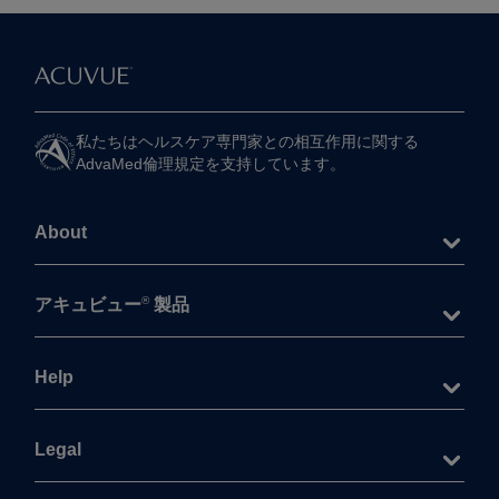
私たちは​ヘルスケア専門家との​相互作用に​関する​
AdvaMed倫理規定を​支持しています。
About
®
アキュビュー
製品
Help
Legal