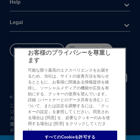
Help
Legal
重要な​安全情報
Cookie 設定
お客様のプライバシーを尊重し
ます
可能な限り最高のエクスペリエンスをお届す
るため、当社は、サイトの改善方法を知らせ
るとともに、お客様に関連ある情報提供を維
持し、ソーシャルメディアの機能や広告を有
効にする、クッキーの使用を望んでいます。
®
©
登録商標
Johnson & Johnson K.K. 1997-2026
詳細（パートナーとのデータ共有を含む）に
この​サイトならびに​サイト内の​コンテンツは、​
ついて、または設定を調整するには、「クッ
ジョンソン・ エンド・ ジョンソン株式会社 ビジョンケア
キーの設定」を参照してください。同意され
カンパニーに​よって、​日本国内向けに​制作・ ​
る場合は [同意] を、必要なクッキーのみを使
用する場合は [拒否] をクリックしてくださ
運営されています。
い。
テキストデータならびに​画像データの​無断転載は​お断り​
いたします。
すべてのCookieを許可する