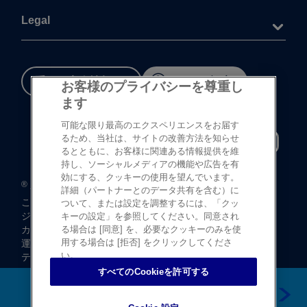
Legal
重要な​安全情報
Cookie 設定
お客様のプライバシーを尊重し
ます
可能な限り最高のエクスペリエンスをお届す
るため、当社は、サイトの改善方法を知らせ
るとともに、お客様に関連ある情報提供を維
持し、ソーシャルメディアの機能や広告を有
効にする、クッキーの使用を望んでいます。
®
©
登録商標
Johnson & Johnson K.K. 1997-2026
詳細（パートナーとのデータ共有を含む）に
この​サイトならびに​サイト内の​コンテンツは、​
ついて、または設定を調整するには、「クッ
ジョンソン・ エンド・ ジョンソン株式会社 ビジョンケア
キーの設定」を参照してください。同意され
カンパニーに​よって、​日本国内向けに​制作・ ​
る場合は [同意] を、必要なクッキーのみを使
用する場合は [拒否] をクリックしてくださ
運営されています。
い。
テキストデータならびに​画像データの​無断転載は​お断り​
いたします。
すべてのCookieを許可する
久留米市のお店の情報を見る