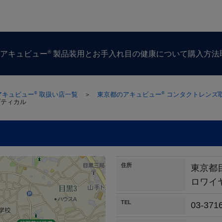
®
ズ
アキュビュー
製品
装用とお手入れ
目の​健康に​ついて
購入方​法
アキュビュー
取扱い店一覧
＞
東京都のアキュビュー
コンタクトレンズ
®
®
プティカル
住所
東京都
ロワイ
TEL
03-371