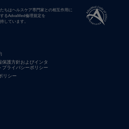
たちは​ヘルスケア専門家との​相互作用に​
する​AdvaMed倫理規定を​
持しています。
約
報保護方針およびインタ
トプライバシーポリシー
ieポリシー