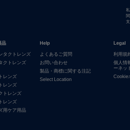
私
関
支
製品
Help
Legal
​コンタクトレンズ
よく​ある​ご質問
利用規
タクトレンズ
お問い​合わせ
個人情
ーネッ
製品・商標に​関する​注記
トレンズ
Cook
Select Location
トレンズ
クトレンズ
トレンズ
ズ用ケア用品