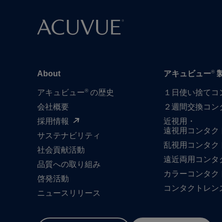
®
About
アキュビュー
®
アキュビュー
の歴史
１日​使い捨て​
会社概要
２週間交換コン
採用情報
近視用・
遠視用コンタク
サステナビリティ
乱視用コンタク
社会貢献活動
遠近両用コンタ
品質への​取り組み
カラーコンタク
啓発活動
コンタクトレン
ニュースリリース