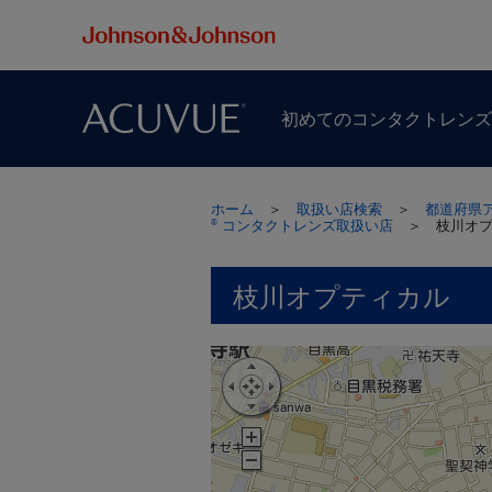
初めての​コンタクトレン
ホーム
＞
取扱い店検索
＞
都道府県
コンタクトレンズ取扱い店
＞
枝川オ
®
枝川オプティカル