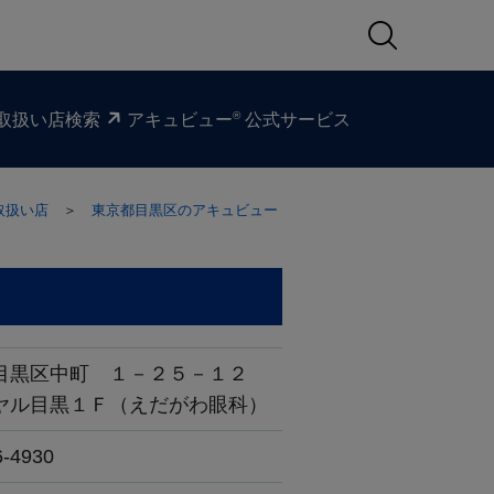
®
取扱い​店検索
アキュビュー
公式サービス
取扱い店
＞
東京都目黒区のアキュビュー
目黒区中町 １－２５－１２
ヤル目黒１Ｆ（えだがわ眼科）
6-4930