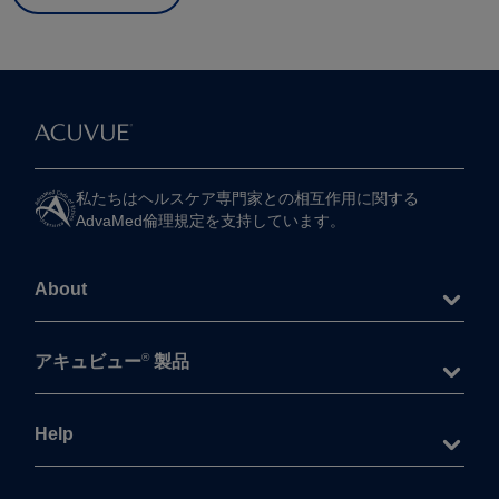
私たちは​ヘルスケア専門家との​相互作用に​関する​
AdvaMed倫理規定を​支持しています。
About
®
アキュビュー
製品
Help