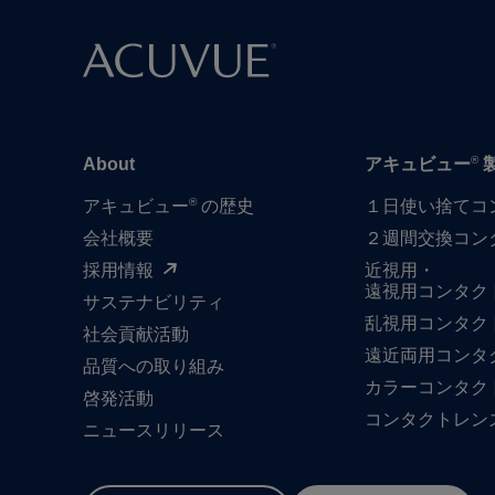
®
About
アキュビュー
®
アキュビュー
の歴史
１日​使い捨て​
会社概要
２週間交換コン
採用情報
近視用・
遠視用コンタク
サステナビリティ
乱視用コンタク
社会貢献活動
遠近両用コンタ
品質への​取り組み
カラーコンタク
啓発活動
コンタクトレン
ニュースリリース