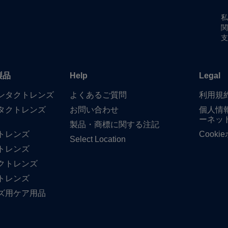
私
関
支
製品
Help
Legal
​コンタクトレンズ
よく​ある​ご質問
利用規
タクトレンズ
お問い​合わせ
個人情
ーネッ
製品・商標に​関する​注記
トレンズ
Cook
Select Location
トレンズ
クトレンズ
トレンズ
ズ用ケア用品