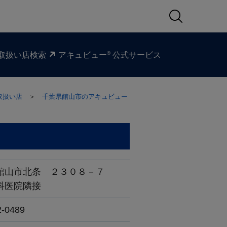
®
取扱い​店検索
アキュビュー
公式サービス
取扱い店
＞
千葉県館山市のアキュビュー
館山市北条 ２３０８－７
科医院隣接
2-0489