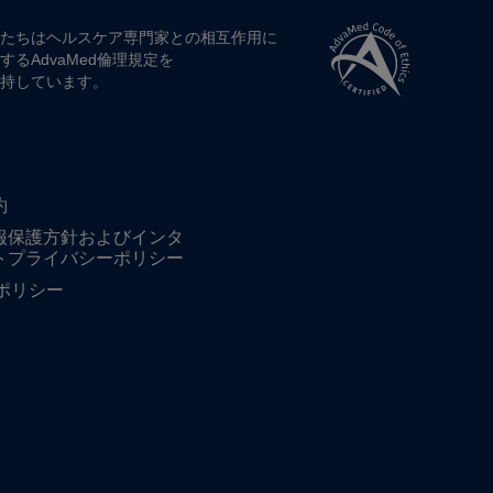
たちは​ヘルスケア専門家との​相互作用に​
する​AdvaMed倫理規定を​
持しています。
約
報保護方針およびインタ
トプライバシーポリシー
ieポリシー