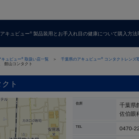
®
ズ
アキュビュー
製品
装用とお手入れ
目の​健康に​ついて
購入方​法
アキュビュー
取扱い店一覧
＞
千葉県のアキュビュー
コンタクトレンズ
®
®
社 館山コンタクト
タクト
住所
千葉県
佐伯眼
TEL
0470-2