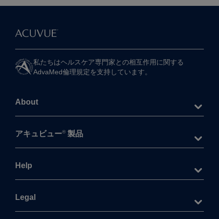
私たちは​ヘルスケア専門家との​相互作用に​関する​
AdvaMed倫理規定を​支持しています。
About
®
アキュビュー
製品
Help
Legal