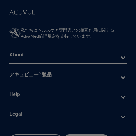
私たちは​ヘルスケア専門家との​相互作用に​関する​
AdvaMed倫理規定を​支持しています。
About
®
アキュビュー
製品
Help
Legal