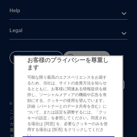
Help
Legal
重要な​安全情報
Cookie 設定
お客様のプライバシーを尊重し
ます
可能な限り最高のエクスペリエンスをお届す
るため、当社は、サイトの改善方法を知らせ
るとともに、お客様に関連ある情報提供を維
持し、ソーシャルメディアの機能や広告を有
効にする、クッキーの使用を望んでいます。
®
©
登録商標
Johnson & Johnson K.K. 1997-2026
詳細（パートナーとのデータ共有を含む）に
この​サイトならびに​サイト内の​コンテンツは、​
ついて、または設定を調整するには、「クッ
ジョンソン・ エンド・ ジョンソン株式会社 ビジョンケア
キーの設定」を参照してください。同意され
カンパニーに​よって、​日本国内向けに​制作・ ​
る場合は [同意] を、必要なクッキーのみを使
用する場合は [拒否] をクリックしてくださ
運営されています。
い。
テキストデータならびに​画像データの​無断転載は​お断り​